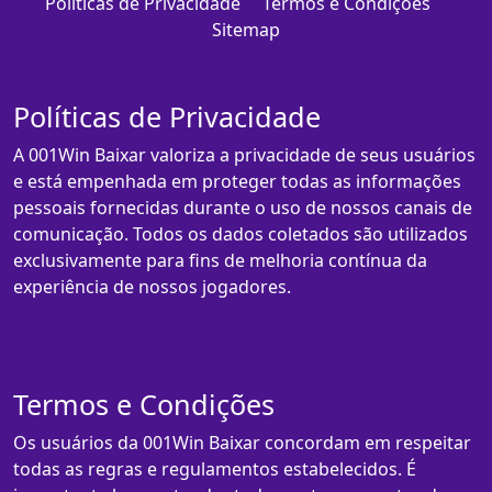
Políticas de Privacidade
Termos e Condições
Sitemap
Políticas de Privacidade
A 001Win Baixar valoriza a privacidade de seus usuários
e está empenhada em proteger todas as informações
pessoais fornecidas durante o uso de nossos canais de
comunicação. Todos os dados coletados são utilizados
exclusivamente para fins de melhoria contínua da
experiência de nossos jogadores.
Termos e Condições
Os usuários da 001Win Baixar concordam em respeitar
todas as regras e regulamentos estabelecidos. É