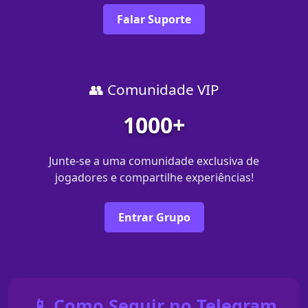
Falar Suporte
👥 Comunidade VIP
1000+
Junte-se a uma comunidade exclusiva de
jogadores e compartilhe experiências!
Entrar Grupo
📱 Como Seguir no Telegram