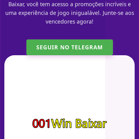
Baixar, você tem acesso a promoções incríveis e
uma experiência de jogo inigualável. Junte-se aos
vencedores agora!
SEGUIR NO TELEGRAM