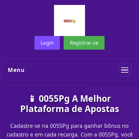
Login
Registrar-se
Menu
📱 0055Pg A Melhor
Plataforma de Apostas
Cadastre-se na 0055Pg para ganhar bônus no
cadastro e em cada recarga. Com a 0055Pg, você