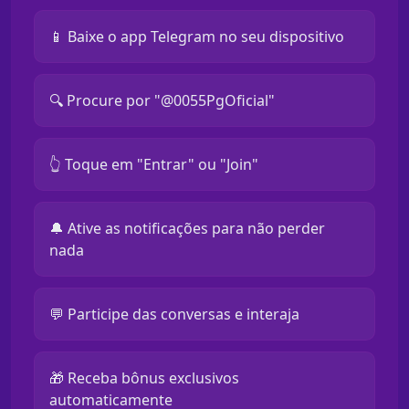
📱 Baixe o app Telegram no seu dispositivo
🔍 Procure por "@0055PgOficial"
👆 Toque em "Entrar" ou "Join"
🔔 Ative as notificações para não perder
nada
💬 Participe das conversas e interaja
🎁 Receba bônus exclusivos
automaticamente