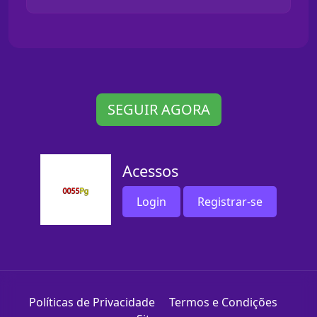
SEGUIR AGORA
Acessos
Login
Registrar-se
Políticas de Privacidade
Termos e Condições