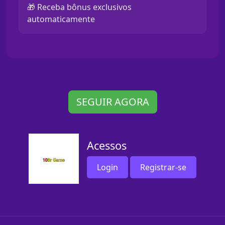
🎁 Receba bônus exclusivos
automaticamente
SEGUIR AGORA
Acessos
Login
Registrar-se