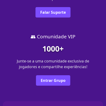
Falar Suporte
👥 Comunidade VIP
1000+
Junte-se a uma comunidade exclusiva de
jogadores e compartilhe experiências!
Entrar Grupo