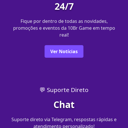
24/7
Fique por dentro de todas as novidades,
promoções e eventos da 10Br Game em tempo
real!
Ver Notícias
💬 Suporte Direto
Chat
Suporte direto via Telegram, respostas rápidas e
atendimento personalizado!