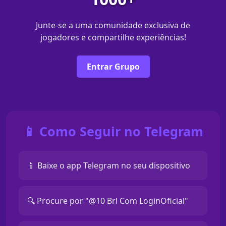
Junte-se a uma comunidade exclusiva de
jogadores e compartilhe experiências!
Entrar Grupo
📱 Como Seguir no Telegram
📱 Baixe o app Telegram no seu dispositivo
🔍 Procure por "@10 Brl Com LoginOficial"