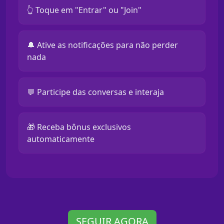
👆 Toque em "Entrar" ou "Join"
🔔 Ative as notificações para não perder
nada
💬 Participe das conversas e interaja
🎁 Receba bônus exclusivos
automaticamente
SEGUIR AGORA