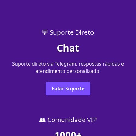
💬 Suporte Direto
Chat
Suporte direto via Telegram, respostas rápidas e
atendimento personalizado!
Falar Suporte
👥 Comunidade VIP
1000+