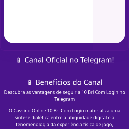
📱 Canal Oficial no Telegram!
📱 Benefícios do Canal
Descubra as vantagens de seguir a 10 Brl Com Login no
Telegram
O Cassino Online 10 Brl Com Login materializa uma
síntese dialética entre a ubiquidade digital e a
fenomenologia da experiência física de jogo,