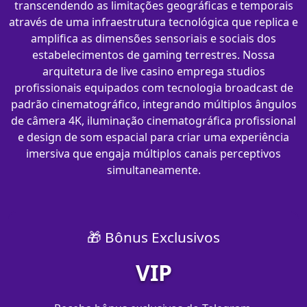
transcendendo as limitações geográficas e temporais
através de uma infraestrutura tecnológica que replica e
amplifica as dimensões sensoriais e sociais dos
estabelecimentos de gaming terrestres. Nossa
arquitetura de live casino emprega studios
profissionais equipados com tecnologia broadcast de
padrão cinematográfico, integrando múltiplos ângulos
de câmera 4K, iluminação cinematográfica profissional
e design de som espacial para criar uma experiência
imersiva que engaja múltiplos canais perceptivos
simultaneamente.
🎁 Bônus Exclusivos
VIP