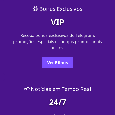
🎁 Bônus Exclusivos
VIP
Receba bônus exclusivos do Telegram,
promoções especiais e códigos promocionais
únicos!
Ver Bônus
📢 Notícias em Tempo Real
24/7