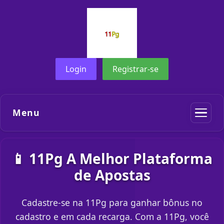
Login
Registrar-se
Menu
📱 11Pg A Melhor Plataforma
de Apostas
Cadastre-se na 11Pg para ganhar bônus no
cadastro e em cada recarga. Com a 11Pg, você