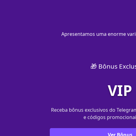
Apresentamos uma enorme varied
🎁 Bônus Exclu
VIP
Receba bônus exclusivos do Telegra
e códigos promocionai
Ver Bônus