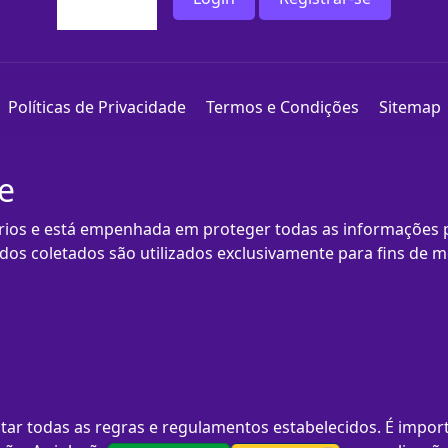
Políticas de Privacidade
Termos e Condições
Sitemap
de
ários e está empenhada em proteger todas as informações 
os coletados são utilizados exclusivamente para fins de m
r todas as regras e regulamentos estabelecidos. É import