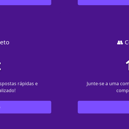
reto
👥 
t
espostas rápidas e
Junte-se a uma com
lizado!
compa
e