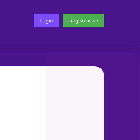
Login
Registrar-se