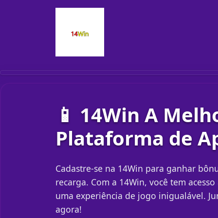
📱 14Win A Melh
Plataforma de A
Cadastre-se na 14Win para ganhar bônu
recarga. Com a 14Win, você tem acesso 
uma experiência de jogo inigualável. J
agora!