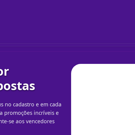
or
postas
s no cadastro e em cada
a promoções incríveis e
unte-se aos vencedores