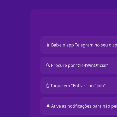
📱 Baixe o app Telegram no seu disp
🔍 Procure por "@14WinOficial"
👆 Toque em "Entrar" ou "Join"
🔔 Ative as notificações para não p