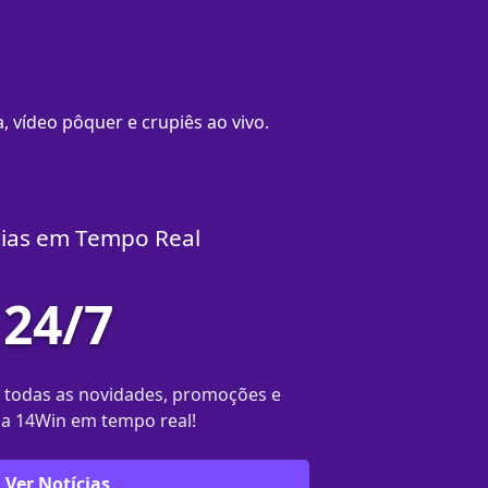
vídeo pôquer e crupiês ao vivo.
cias em Tempo Real
24/7
e todas as novidades, promoções e
a 14Win em tempo real!
Ver Notícias