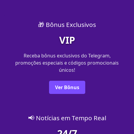
🎁 Bônus Exclusivos
VIP
Receba bônus exclusivos do Telegram,
promoções especiais e códigos promocionais
únicos!
Ver Bônus
📢 Notícias em Tempo Real
24/7