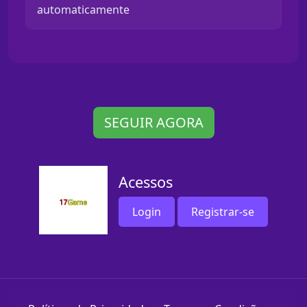
automaticamente
SEGUIR AGORA
Acessos
Login
Registrar-se