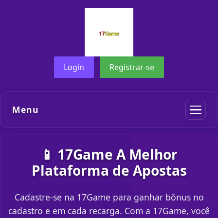
Login
Registrar-se
Menu
📱 17Game A Melhor
Plataforma de Apostas
Cadastre-se na 17Game para ganhar bônus no
cadastro e em cada recarga. Com a 17Game, você