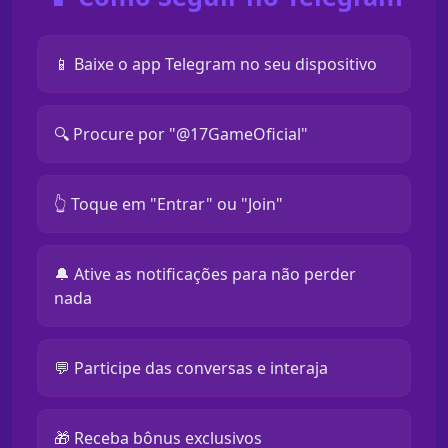
📱 Baixe o app Telegram no seu dispositivo
🔍 Procure por "@17GameOficial"
👆 Toque em "Entrar" ou "Join"
🔔 Ative as notificações para não perder
nada
💬 Participe das conversas e interaja
🎁 Receba bônus exclusivos