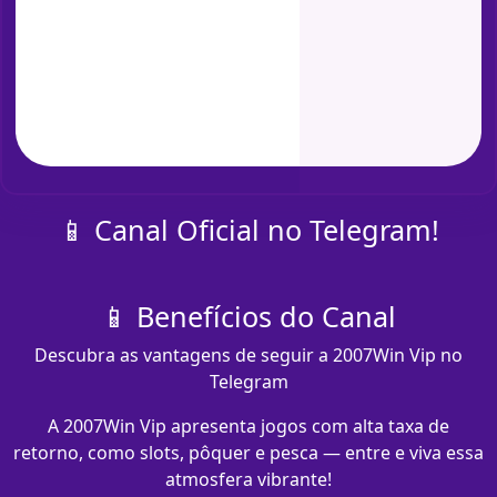
📱 Canal Oficial no Telegram!
📱 Benefícios do Canal
Descubra as vantagens de seguir a 2007Win Vip no
Telegram
A 2007Win Vip apresenta jogos com alta taxa de
retorno, como slots, pôquer e pesca — entre e viva essa
atmosfera vibrante!