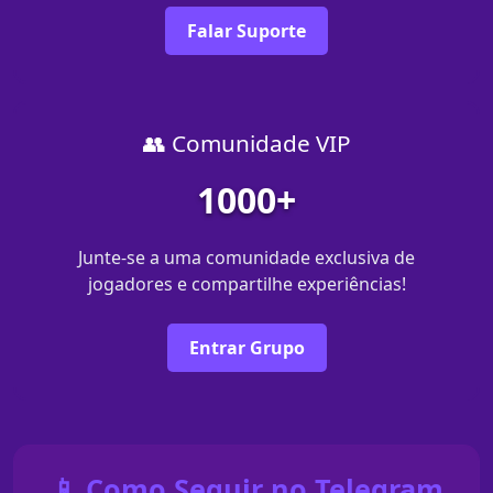
Falar Suporte
👥 Comunidade VIP
1000+
Junte-se a uma comunidade exclusiva de
jogadores e compartilhe experiências!
Entrar Grupo
📱 Como Seguir no Telegram