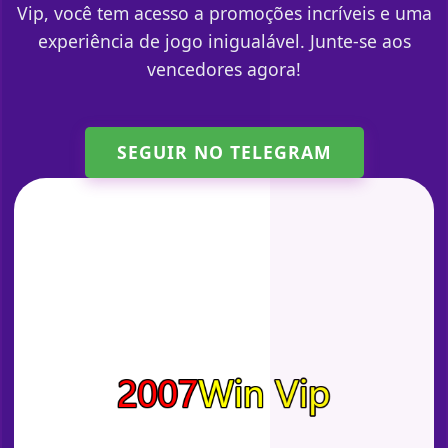
Vip, você tem acesso a promoções incríveis e uma
experiência de jogo inigualável. Junte-se aos
vencedores agora!
SEGUIR NO TELEGRAM