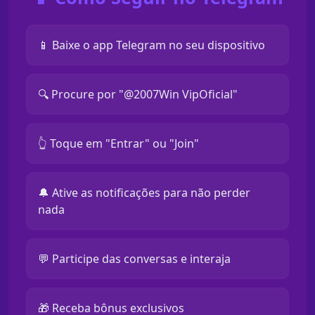
📱 Baixe o app Telegram no seu dispositivo
🔍 Procure por "@2007Win VipOficial"
👆 Toque em "Entrar" ou "Join"
🔔 Ative as notificações para não perder
nada
💬 Participe das conversas e interaja
🎁 Receba bônus exclusivos