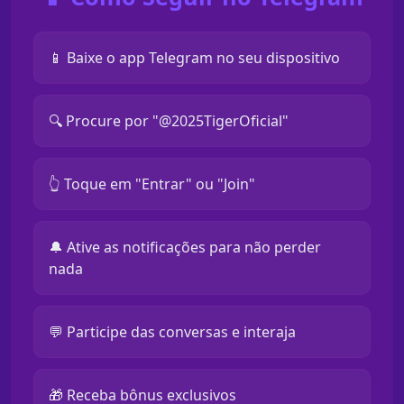
📱 Baixe o app Telegram no seu dispositivo
🔍 Procure por "@2025TigerOficial"
👆 Toque em "Entrar" ou "Join"
🔔 Ative as notificações para não perder
nada
💬 Participe das conversas e interaja
🎁 Receba bônus exclusivos