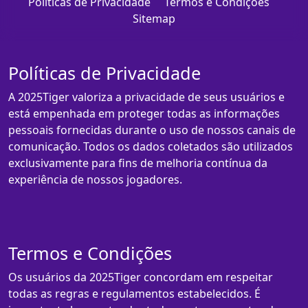
Políticas de Privacidade
Termos e Condições
Sitemap
Políticas de Privacidade
A 2025Tiger valoriza a privacidade de seus usuários e
está empenhada em proteger todas as informações
pessoais fornecidas durante o uso de nossos canais de
comunicação. Todos os dados coletados são utilizados
exclusivamente para fins de melhoria contínua da
experiência de nossos jogadores.
Termos e Condições
Os usuários da 2025Tiger concordam em respeitar
todas as regras e regulamentos estabelecidos. É