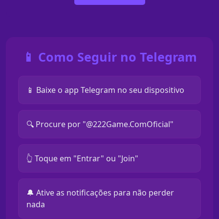
📱 Como Seguir no Telegram
📱 Baixe o app Telegram no seu dispositivo
🔍 Procure por "@222Game.ComOficial"
👆 Toque em "Entrar" ou "Join"
🔔 Ative as notificações para não perder
nada