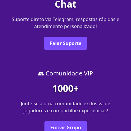
Chat
Suporte direto via Telegram, respostas rápidas e
atendimento personalizado!
Falar Suporte
👥 Comunidade VIP
1000+
Junte-se a uma comunidade exclusiva de
jogadores e compartilhe experiências!
Entrar Grupo