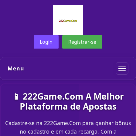
Login
Registrar-se
Menu
📱 222Game.Com A Melhor
Plataforma de Apostas
Cadastre-se na 222Game.Com para ganhar bônus
no cadastro e em cada recarga. Com a