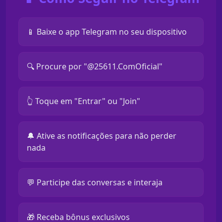
📱 Baixe o app Telegram no seu dispositivo
🔍 Procure por "@25611.ComOficial"
👆 Toque em "Entrar" ou "Join"
🔔 Ative as notificações para não perder
nada
💬 Participe das conversas e interaja
🎁 Receba bônus exclusivos