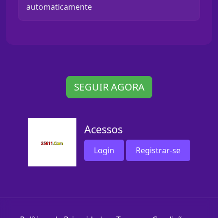
automaticamente
SEGUIR AGORA
Acessos
Login
Registrar-se