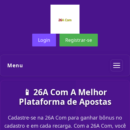
Login
Registrar-se
Menu
📱 26A Com A Melhor
Plataforma de Apostas
Cadastre-se na 26A Com para ganhar bônus no
cadastro e em cada recarga. Com a 26A Com, você