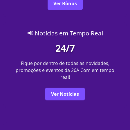
Ver Bônus
📢 Notícias em Tempo Real
24/7
Fique por dentro de todas as novidades,
promoções e eventos da 26A Com em tempo
real!
Ver Notícias