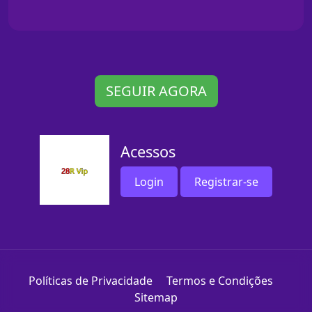
SEGUIR AGORA
Acessos
Login
Registrar-se
Políticas de Privacidade
Termos e Condições
Sitemap