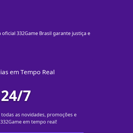
ficial 332Game Brasil garante justiça e
cias em Tempo Real
24/7
e todas as novidades, promoções e
 332Game em tempo real!