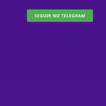
SEGUIR NO TELEGRAM