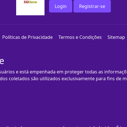
Login
Registrar-se
Políticas de Privacidade
Termos e Condições
Sitemap
de
usuários e está empenhada em proteger todas as informaçõ
os coletados são utilizados exclusivamente para fins de m