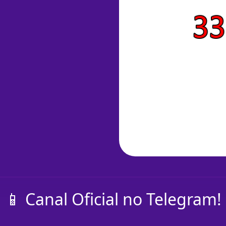
📱 Canal Oficial no Telegram!