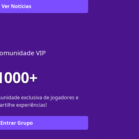
Ver Notícias
Comunidade VIP
1000+
unidade exclusiva de jogadores e
rtilhe experiências!
Entrar Grupo