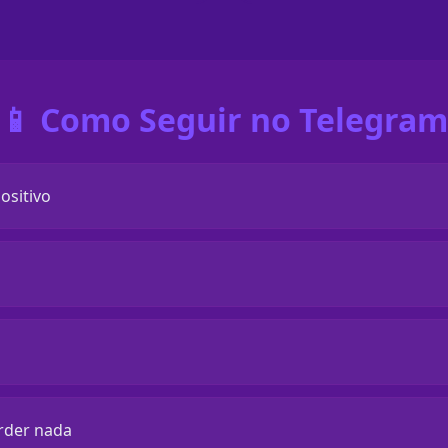
📱 Como Seguir no Telegram
ositivo
erder nada