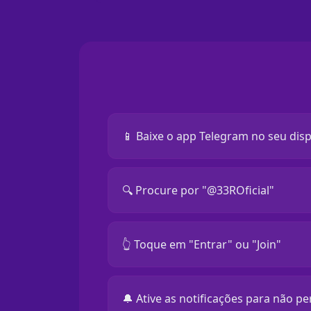
📱 Baixe o app Telegram no seu disp
🔍 Procure por "@33ROficial"
👆 Toque em "Entrar" ou "Join"
🔔 Ative as notificações para não p