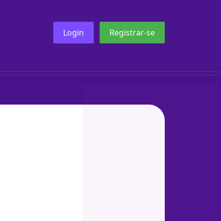
Login
Registrar-se