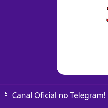
📱 Canal Oficial no Telegram!