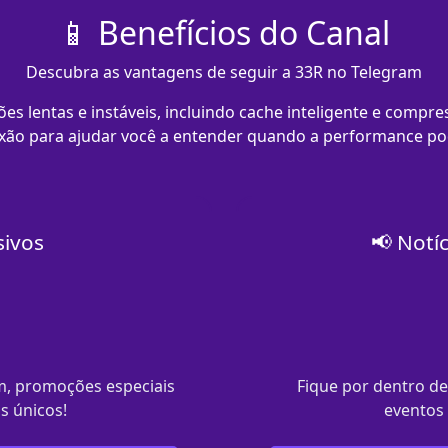
📱 Benefícios do Canal
Descubra as vantagens de seguir a 33R no Telegram
xões lentas e instáveis, incluindo cache inteligente e com
xão para ajudar você a entender quando a performance pod
sivos
📢 Notí
m, promoções especiais
Fique por dentro d
s únicos!
eventos