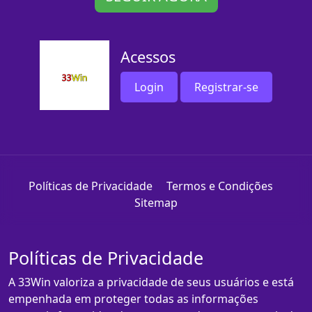
Acessos
Login
Registrar-se
Políticas de Privacidade
Termos e Condições
Sitemap
Políticas de Privacidade
A 33Win valoriza a privacidade de seus usuários e está
empenhada em proteger todas as informações