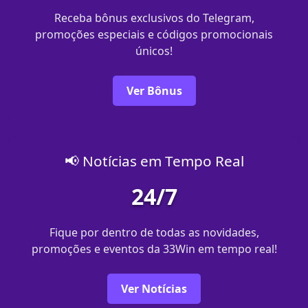
Receba bônus exclusivos do Telegram,
promoções especiais e códigos promocionais
únicos!
Ver Bônus
📢 Notícias em Tempo Real
24/7
Fique por dentro de todas as novidades,
promoções e eventos da 33Win em tempo real!
Ver Notícias