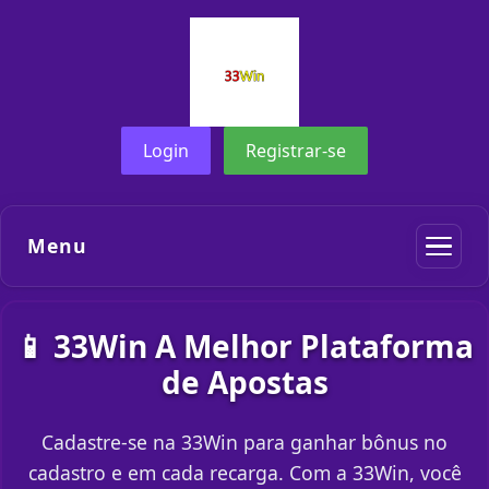
Login
Registrar-se
Menu
📱 33Win A Melhor Plataforma
de Apostas
Cadastre-se na 33Win para ganhar bônus no
cadastro e em cada recarga. Com a 33Win, você