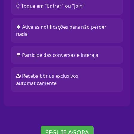
👆 Toque em "Entrar" ou "Join"
🔔 Ative as notificações para não perder
nada
💬 Participe das conversas e interaja
🎁 Receba bônus exclusivos
automaticamente
SEGUIR AGORA