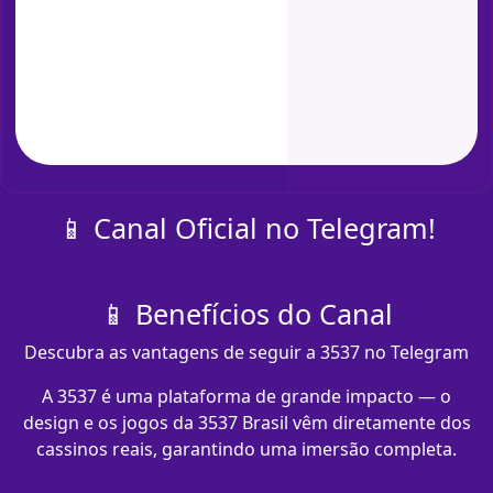
📱 Canal Oficial no Telegram!
📱 Benefícios do Canal
Descubra as vantagens de seguir a 3537 no Telegram
A 3537 é uma plataforma de grande impacto — o
design e os jogos da 3537 Brasil vêm diretamente dos
cassinos reais, garantindo uma imersão completa.