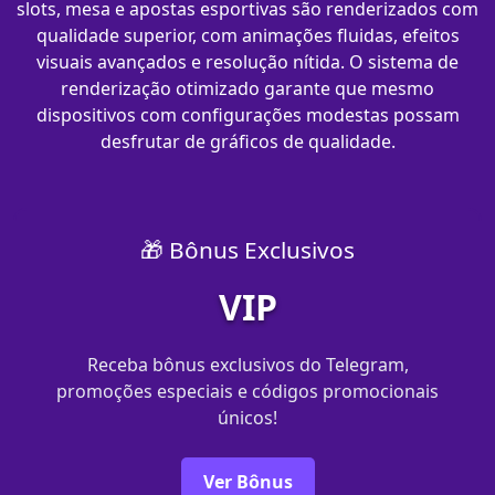
slots, mesa e apostas esportivas são renderizados com
qualidade superior, com animações fluidas, efeitos
visuais avançados e resolução nítida. O sistema de
renderização otimizado garante que mesmo
dispositivos com configurações modestas possam
desfrutar de gráficos de qualidade.
🎁 Bônus Exclusivos
VIP
Receba bônus exclusivos do Telegram,
promoções especiais e códigos promocionais
únicos!
Ver Bônus