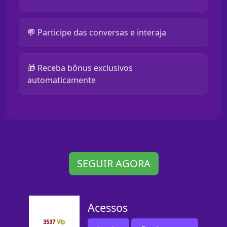
💬 Participe das conversas e interaja
🎁 Receba bônus exclusivos
automaticamente
SEGUIR AGORA
Acessos