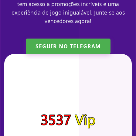
tem acesso a promoções incríveis e uma
experiência de jogo inigualável. Junte-se aos
vencedores agora!
SEGUIR NO TELEGRAM