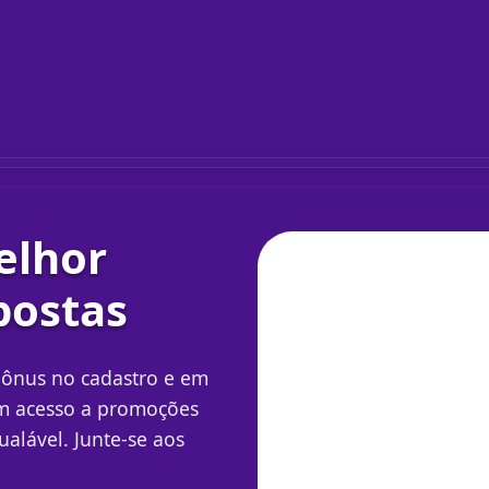
elhor
postas
bônus no cadastro e em
em acesso a promoções
ualável. Junte-se aos