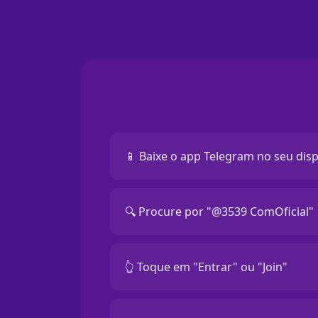
📱 Baixe o app Telegram no seu disp
🔍 Procure por "@3539 ComOficial"
👆 Toque em "Entrar" ou "Join"