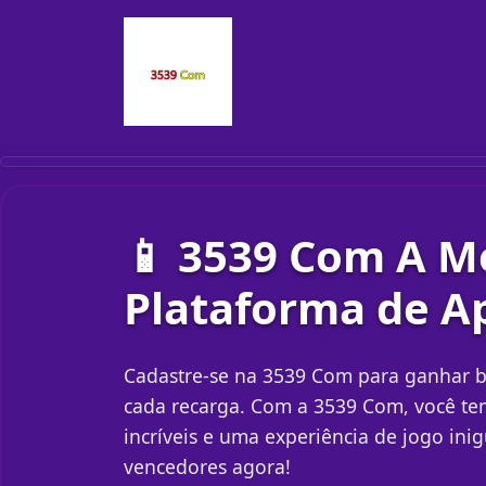
📱 3539 Com A M
Plataforma de A
Cadastre-se na 3539 Com para ganhar 
cada recarga. Com a 3539 Com, você t
incríveis e uma experiência de jogo inig
vencedores agora!