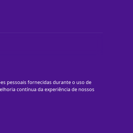
es pessoais fornecidas durante o uso de
elhoria contínua da experiência de nossos