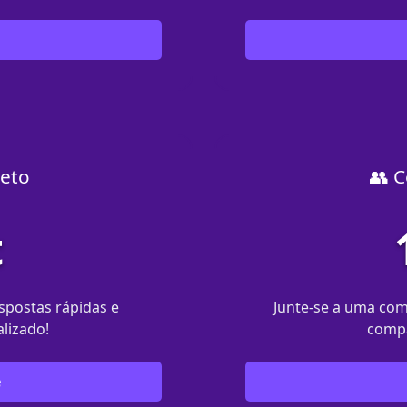
reto
👥 
t
espostas rápidas e
Junte-se a uma com
lizado!
compa
e