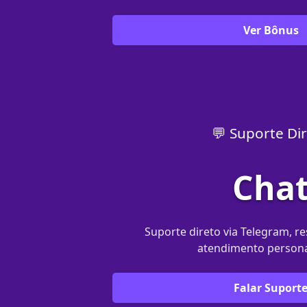
Ver Bônus
💬 Suporte Di
Cha
Suporte direto via Telegram, r
atendimento persona
Falar Suport