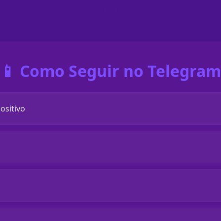
📱 Como Seguir no Telegram
ositivo