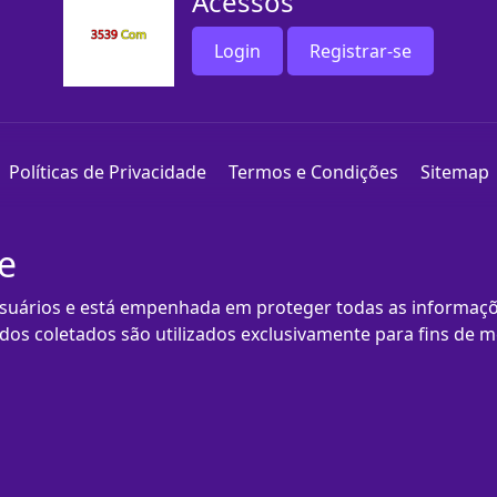
Acessos
Login
Registrar-se
Políticas de Privacidade
Termos e Condições
Sitemap
de
 usuários e está empenhada em proteger todas as informaçõ
os coletados são utilizados exclusivamente para fins de m