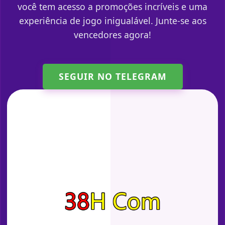
você tem acesso a promoções incríveis e uma
experiência de jogo inigualável. Junte-se aos
vencedores agora!
SEGUIR NO TELEGRAM