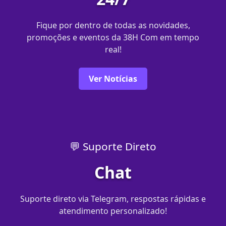
Fique por dentro de todas as novidades,
promoções e eventos da 38H Com em tempo
real!
Ver Notícias
💬 Suporte Direto
Chat
Suporte direto via Telegram, respostas rápidas e
atendimento personalizado!