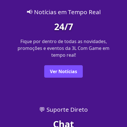
📢 Notícias em Tempo Real
24/7
Fique por dentro de todas as novidades,
promoções e eventos da 3L Com Game em
tempo real!
Ver Notícias
💬 Suporte Direto
Chat