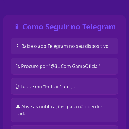
📱 Como Seguir no Telegram
📱 Baixe o app Telegram no seu dispositivo
🔍 Procure por "@3L Com GameOficial"
👆 Toque em "Entrar" ou "Join"
🔔 Ative as notificações para não perder
nada