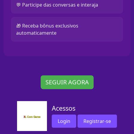
💬 Participe das conversas e interaja
🎁 Receba bônus exclusivos
automaticamente
SEGUIR AGORA
Acessos
Login
Registrar-se