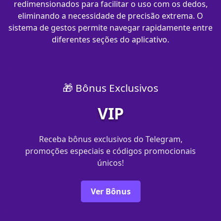
redimensionados para facilitar o uso com os dedos,
eliminando a necessidade de precisão extrema. O
sistema de gestos permite navegar rapidamente entre
diferentes seções do aplicativo.
🎁 Bônus Exclusivos
VIP
Receba bônus exclusivos do Telegram,
promoções especiais e códigos promocionais
únicos!
Ver Bônus