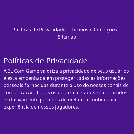
Políticas de Privacidade
Termos e Condições
Sitemap
Políticas de Privacidade
A 3L Com Game valoriza a privacidade de seus usuários
e está empenhada em proteger todas as informações
pessoais fornecidas durante o uso de nossos canais de
comunicação. Todos os dados coletados são utilizados
exclusivamente para fins de melhoria contínua da
experiência de nossos jogadores.