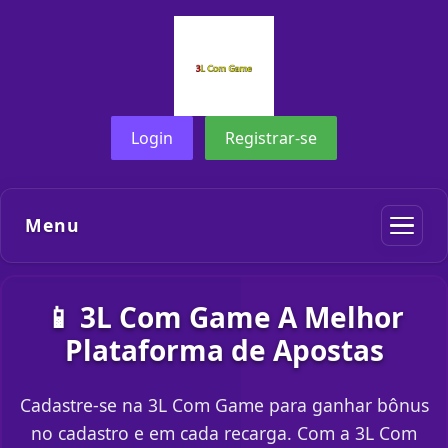
Login
Registrar-se
Menu
📱 3L Com Game A Melhor
Plataforma de Apostas
Cadastre-se na 3L Com Game para ganhar bônus
no cadastro e em cada recarga. Com a 3L Com