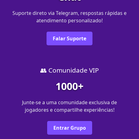
Suporte direto via Telegram, respostas rápidas e
atendimento personalizado!
Falar Suporte
👥 Comunidade VIP
1000+
Junte-se a uma comunidade exclusiva de
jogadores e compartilhe experiências!
Entrar Grupo