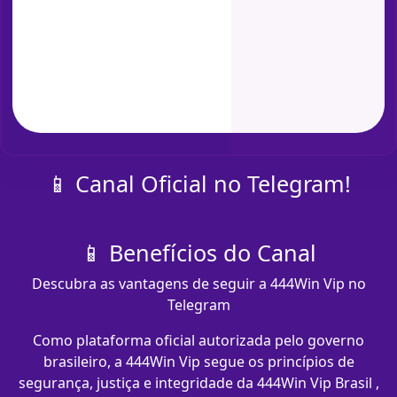
📱 Canal Oficial no Telegram!
📱 Benefícios do Canal
Descubra as vantagens de seguir a 444Win Vip no
Telegram
Como plataforma oficial autorizada pelo governo
brasileiro, a 444Win Vip segue os princípios de
segurança, justiça e integridade da 444Win Vip Brasil ,