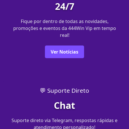
24/7
Fique por dentro de todas as novidades,
promoções e eventos da 444Win Vip em tempo
real!
Ver Notícias
💬 Suporte Direto
Chat
Suporte direto via Telegram, respostas rápidas e
atendimento personalizado!