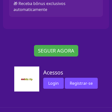
🎁 Receba bônus exclusivos
automaticamente
SEGUIR AGORA
Acessos
Login
Registrar-se