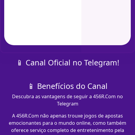
📱 Canal Oficial no Telegram!
📱 Benefícios do Canal
Descubra as vantagens de seguir a 456R.Com no
Telegram
A 456R.Com não apenas trouxe jogos de apostas
emocionantes para o mundo online, como também
oferece serviço completo de entretenimento pela