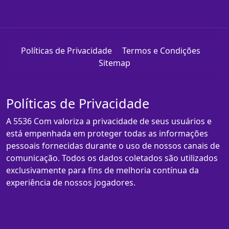
Políticas de Privacidade
Termos e Condições
Sitemap
Políticas de Privacidade
A 5536 Com valoriza a privacidade de seus usuários e
está empenhada em proteger todas as informações
pessoais fornecidas durante o uso de nossos canais de
comunicação. Todos os dados coletados são utilizados
exclusivamente para fins de melhoria contínua da
experiência de nossos jogadores.