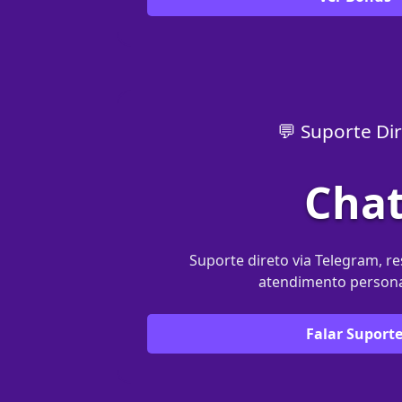
💬 Suporte Di
Cha
Suporte direto via Telegram, r
atendimento persona
Falar Suport