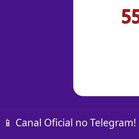
📱 Canal Oficial no Telegram!