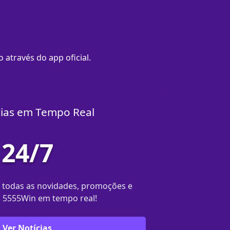
através do app oficial.
cias em Tempo Real
24/7
e todas as novidades, promoções e
 5555Win em tempo real!
Ver Notícias