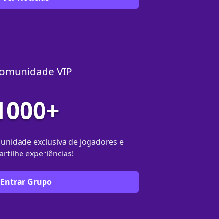
Comunidade VIP
1000+
unidade exclusiva de jogadores e
rtilhe experiências!
Entrar Grupo