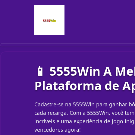
📱 5555Win A Me
Plataforma de A
Cadastre-se na 5555Win para ganhar bô
cada recarga. Com a 5555Win, você tem
incríveis e uma experiência de jogo inig
vencedores agora!