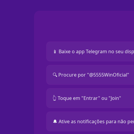
📱 Baixe o app Telegram no seu disp
🔍 Procure por "@5555WinOficial"
👆 Toque em "Entrar" ou "Join"
🔔 Ative as notificações para não p