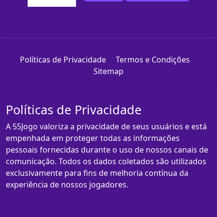
Políticas de Privacidade
Termos e Condições
Sitemap
Políticas de Privacidade
A 55Jogo valoriza a privacidade de seus usuários e está
empenhada em proteger todas as informações
pessoais fornecidas durante o uso de nossos canais de
comunicação. Todos os dados coletados são utilizados
exclusivamente para fins de melhoria contínua da
experiência de nossos jogadores.