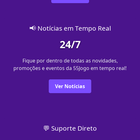
📢 Notícias em Tempo Real
24/7
Fique por dentro de todas as novidades,
promoções e eventos da 55Jogo em tempo real!
Ver Notícias
💬 Suporte Direto