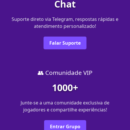
Chat
Suporte direto via Telegram, respostas rápidas e
atendimento personalizado!
Falar Suporte
👥 Comunidade VIP
1000+
Junte-se a uma comunidade exclusiva de
jogadores e compartilhe experiências!
Entrar Grupo