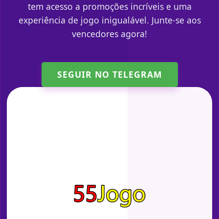
tem acesso a promoções incríveis e uma
experiência de jogo inigualável. Junte-se aos
vencedores agora!
SEGUIR NO TELEGRAM