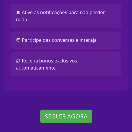
🔔 Ative as notificações para não perder
nada
💬 Participe das conversas e interaja
🎁 Receba bônus exclusivos
automaticamente
SEGUIR AGORA