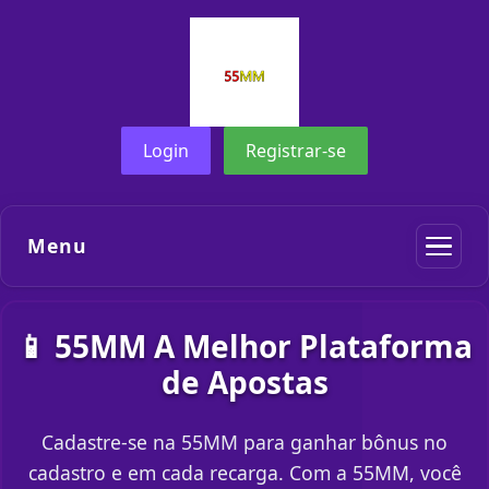
Login
Registrar-se
Menu
📱 55MM A Melhor Plataforma
de Apostas
Cadastre-se na 55MM para ganhar bônus no
cadastro e em cada recarga. Com a 55MM, você