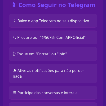
📱 Como Seguir no Telegram
📱 Baixe o app Telegram no seu dispositivo
🔍 Procure por "@567Br Com APPOficial"
👆 Toque em "Entrar" ou "Join"
🔔 Ative as notificações para não perder
nada
💬 Participe das conversas e interaja