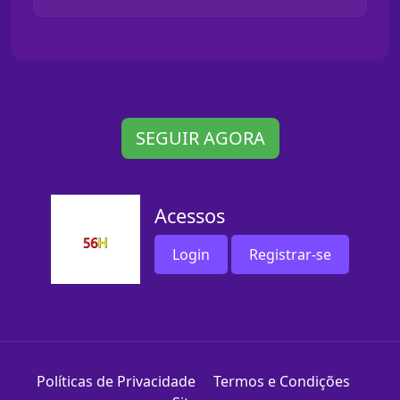
SEGUIR AGORA
Acessos
Login
Registrar-se
Políticas de Privacidade
Termos e Condições