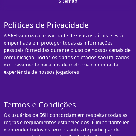
Sitemap
Políticas de Privacidade
A 56H valoriza a privacidade de seus usuários e está
empenhada em proteger todas as informações
pessoais fornecidas durante o uso de nossos canais de
comunicação. Todos os dados coletados são utilizados
exclusivamente para fins de melhoria contínua da
experiência de nossos jogadores.
Termos e Condições
Os usuários da 56H concordam em respeitar todas as
regras e regulamentos estabelecidos. É importante ler
e entender todos os termos antes de participar de