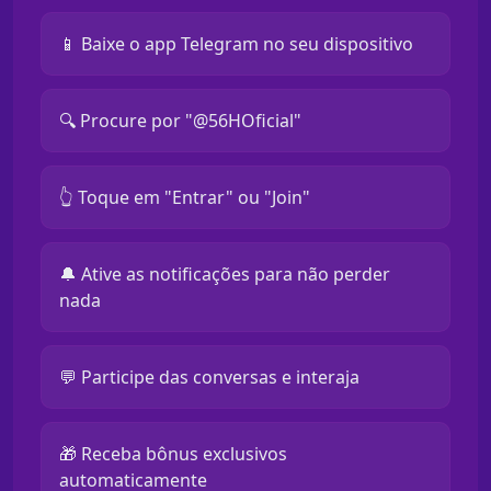
📱 Baixe o app Telegram no seu dispositivo
🔍 Procure por "@56HOficial"
👆 Toque em "Entrar" ou "Join"
🔔 Ative as notificações para não perder
nada
💬 Participe das conversas e interaja
🎁 Receba bônus exclusivos
automaticamente