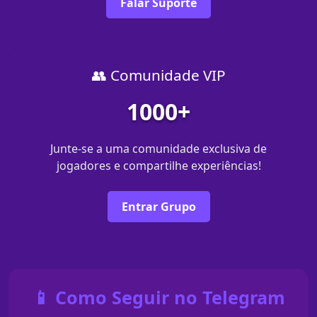
Falar Suporte
👥 Comunidade VIP
1000+
Junte-se a uma comunidade exclusiva de
jogadores e compartilhe experiências!
Entrar Grupo
📱 Como Seguir no Telegram