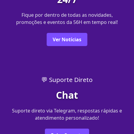
Fique por dentro de todas as novidades,
promoções e eventos da 56H em tempo real!
Ver Notícias
💬 Suporte Direto
Chat
Suporte direto via Telegram, respostas rápidas e
atendimento personalizado!