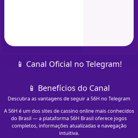
📱 Canal Oficial no Telegram!
📱 Benefícios do Canal
Descubra as vantagens de seguir a 56H no Telegram
A 56H é um dos sites de cassino online mais conhecidos
do Brasil — a plataforma 56H Brasil oferece jogos
completos, informações atualizadas e navegação
intuitiva.