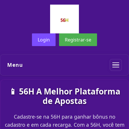
Login
Registrar-se
Menu
📱 56H A Melhor Plataforma
de Apostas
Cadastre-se na 56H para ganhar bônus no
cadastro e em cada recarga. Com a 56H, você tem