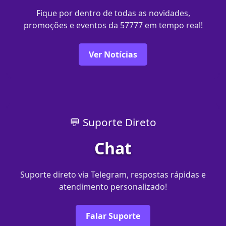
Fique por dentro de todas as novidades,
promoções e eventos da 57777 em tempo real!
Ver Notícias
💬 Suporte Direto
Chat
Suporte direto via Telegram, respostas rápidas e
atendimento personalizado!
Falar Suporte