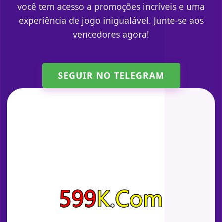
você tem acesso a promoções incríveis e uma
experiência de jogo inigualável. Junte-se aos
vencedores agora!
SEGUIR NO TELEGRAM