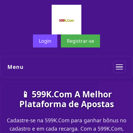
Login
Registrar-se
Menu
📱 599K.Com A Melhor
Plataforma de Apostas
Cadastre-se na 599K.Com para ganhar bônus no
cadastro e em cada recarga. Com a 599K.Com,