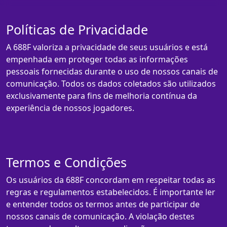
Políticas de Privacidade
A 688F valoriza a privacidade de seus usuários e está
empenhada em proteger todas as informações
pessoais fornecidas durante o uso de nossos canais de
comunicação. Todos os dados coletados são utilizados
exclusivamente para fins de melhoria contínua da
experiência de nossos jogadores.
Termos e Condições
Os usuários da 688F concordam em respeitar todas as
regras e regulamentos estabelecidos. É importante ler
e entender todos os termos antes de participar de
nossos canais de comunicação. A violação destes