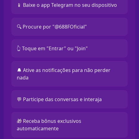
📱 Baixe o app Telegram no seu dispositivo
🔍 Procure por "@688FOficial"
👆 Toque em "Entrar" ou "Join"
🔔 Ative as notificações para não perder
nada
💬 Participe das conversas e interaja
🎁 Receba bônus exclusivos
automaticamente