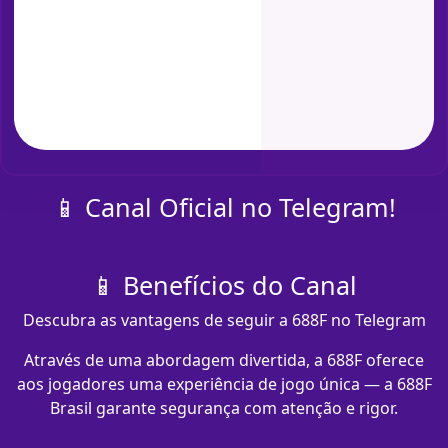
📱 Canal Oficial no Telegram!
📱 Benefícios do Canal
Descubra as vantagens de seguir a 688F no Telegram
Através de uma abordagem divertida, a 688F oferece
aos jogadores uma experiência de jogo única — a 688F
Brasil garante segurança com atenção e rigor.