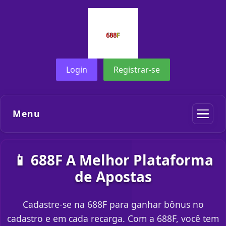
Login
Registrar-se
Menu
📱 688F A Melhor Plataforma
de Apostas
Cadastre-se na 688F para ganhar bônus no
cadastro e em cada recarga. Com a 688F, você tem