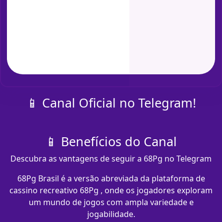
📱 Canal Oficial no Telegram!
📱 Benefícios do Canal
Descubra as vantagens de seguir a 68Pg no Telegram
68Pg Brasil é a versão abreviada da plataforma de
cassino recreativo 68Pg , onde os jogadores exploram
um mundo de jogos com ampla variedade e
jogabilidade.