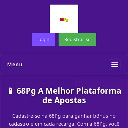
Login
Registrar-se
Menu
📱 68Pg A Melhor Plataforma
de Apostas
Cadastre-se na 68Pg para ganhar bônus no
cadastro e em cada recarga. Com a 68Pg, você