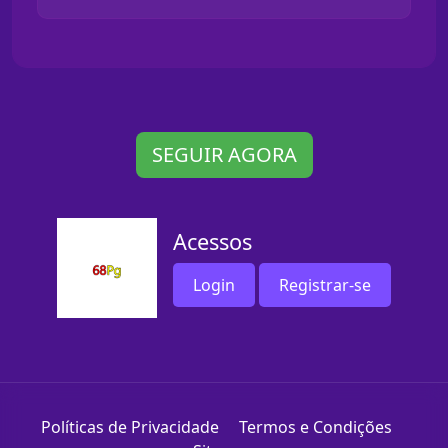
SEGUIR AGORA
Acessos
Login
Registrar-se
Políticas de Privacidade
Termos e Condições