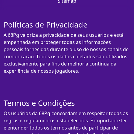
Sitemap
Políticas de Privacidade
A 68Pg valoriza a privacidade de seus usuários e está
empenhada em proteger todas as informações
pessoais fornecidas durante o uso de nossos canais de
comunicação. Todos os dados coletados são utilizados
exclusivamente para fins de melhoria contínua da
experiência de nossos jogadores.
Termos e Condições
Os usuários da 68Pg concordam em respeitar todas as
regras e regulamentos estabelecidos. É importante ler
e entender todos os termos antes de participar de