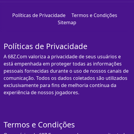
Políticas de Privacidade
Termos e Condições
Sitemap
Políticas de Privacidade
A 68Z.Com valoriza a privacidade de seus usuários e
está empenhada em proteger todas as informações
pessoais fornecidas durante o uso de nossos canais de
comunicação. Todos os dados coletados são utilizados
exclusivamente para fins de melhoria contínua da
experiência de nossos jogadores.
Termos e Condições