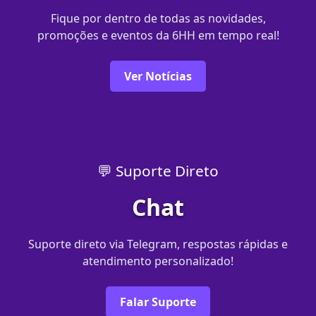
Fique por dentro de todas as novidades,
promoções e eventos da 6HH em tempo real!
Ver Notícias
💬 Suporte Direto
Chat
Suporte direto via Telegram, respostas rápidas e
atendimento personalizado!
Falar Suporte