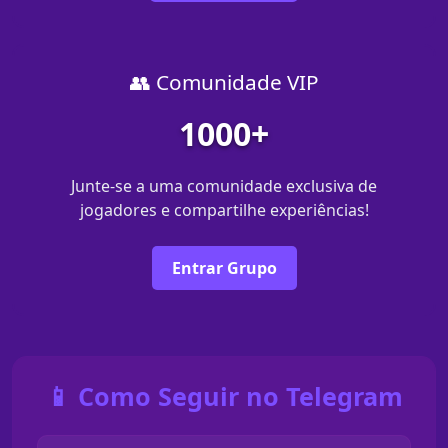
👥 Comunidade VIP
1000+
Junte-se a uma comunidade exclusiva de
jogadores e compartilhe experiências!
Entrar Grupo
📱 Como Seguir no Telegram