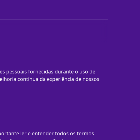
es pessoais fornecidas durante o uso de
elhoria contínua da experiência de nossos
ortante ler e entender todos os termos