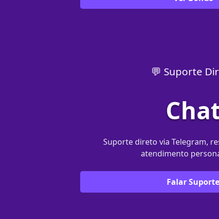
💬 Suporte Di
Cha
Suporte direto via Telegram, r
atendimento persona
Falar Suport