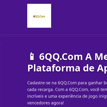
📱 6QQ.Com A M
Plataforma de A
Cadastre-se na 6QQ.Com para ganhar b
cada recarga. Com a 6QQ.Com, você te
incríveis e uma experiência de jogo inig
vencedores agora!