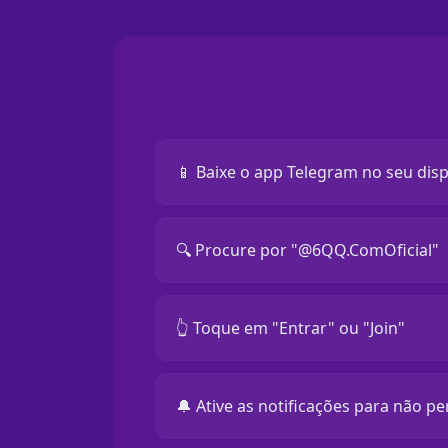
📱 Baixe o app Telegram no seu disp
🔍 Procure por "@6QQ.ComOficial"
👆 Toque em "Entrar" ou "Join"
🔔 Ative as notificações para não p