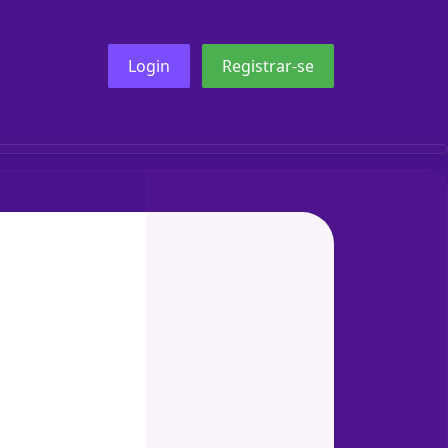
Login
Registrar-se