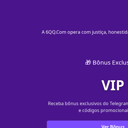
A 6QQ.Com opera com justiça, honestidad
🎁 Bônus Exclu
VIP
Receba bônus exclusivos do Telegra
e códigos promocionai
Ver Bônus