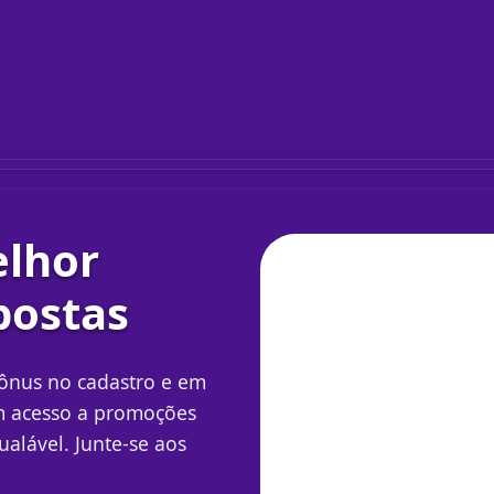
elhor
postas
ônus no cadastro e em
m acesso a promoções
ualável. Junte-se aos