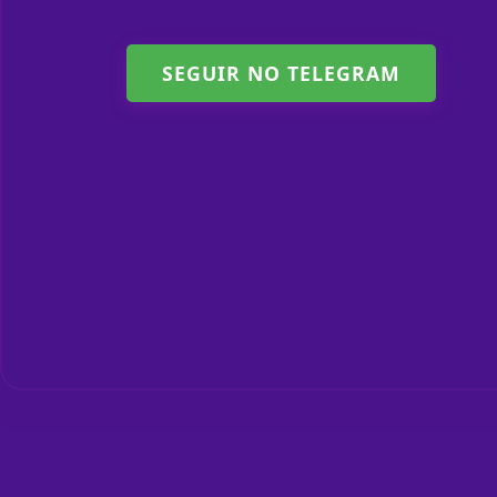
SEGUIR NO TELEGRAM