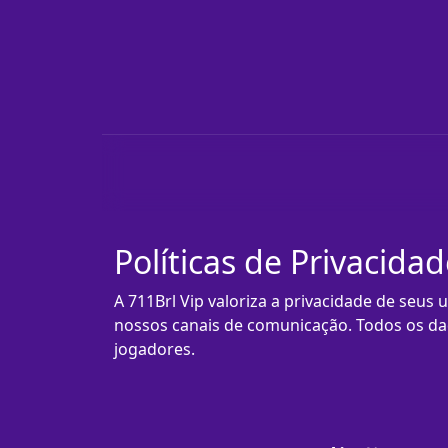
Políticas de Privacida
A 711Brl Vip valoriza a privacidade de seu
nossos canais de comunicação. Todos os dad
jogadores.