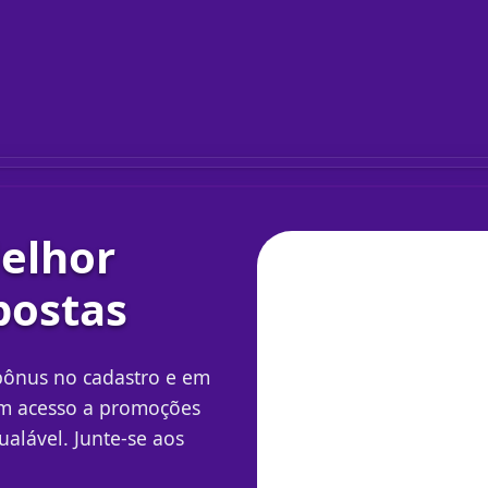
Melhor
postas
bônus no cadastro e em
em acesso a promoções
ualável. Junte-se aos