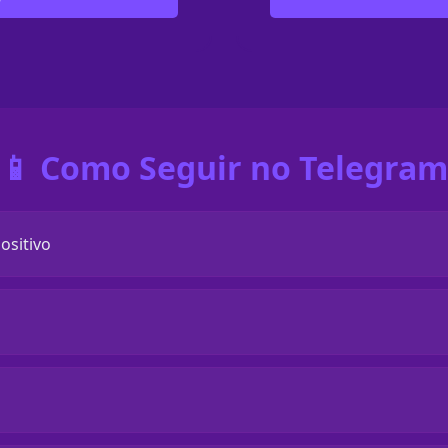
📱 Como Seguir no Telegram
ositivo