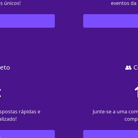
s únicos!
eventos da 
reto
👥 
t
espostas rápidas e
Junte-se a uma com
lizado!
compa
e