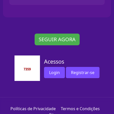
SEGUIR AGORA
Acessos
Login
Registrar-se
Políticas de Privacidade
Termos e Condições