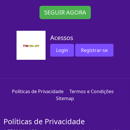
SEGUIR AGORA
Acessos
Login
Registrar-se
Políticas de Privacidade
Termos e Condições
Sitemap
Políticas de Privacidade