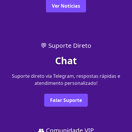
Ver Notícias
💬 Suporte Direto
Chat
Suporte direto via Telegram, respostas rápidas e
atendimento personalizado!
Falar Suporte
👥 Comunidade VIP