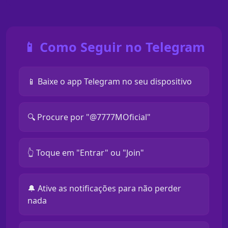
📱 Como Seguir no Telegram
📱 Baixe o app Telegram no seu dispositivo
🔍 Procure por "@7777MOficial"
👆 Toque em "Entrar" ou "Join"
🔔 Ative as notificações para não perder
nada