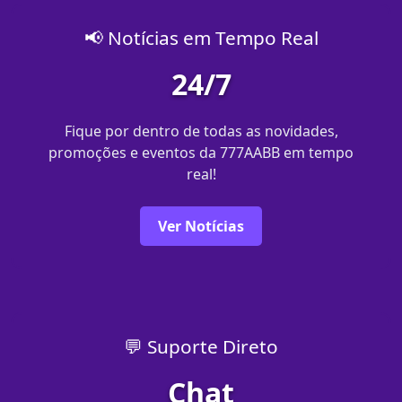
📢 Notícias em Tempo Real
24/7
Fique por dentro de todas as novidades,
promoções e eventos da 777AABB em tempo
real!
Ver Notícias
💬 Suporte Direto
Chat