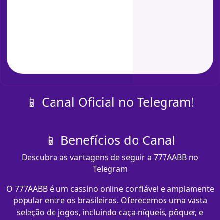
📱 Canal Oficial no Telegram!
📱 Benefícios do Canal
Descubra as vantagens de seguir a 777AABB no
Telegram
O 777AABB é um cassino online confiável e amplamente
popular entre os brasileiros. Oferecemos uma vasta
seleção de jogos, incluindo caça-níqueis, pôquer, e