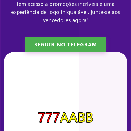
tem acesso a promoções incríveis e uma
experiência de jogo inigualável. Junte-se aos
vencedores agora!
SEGUIR NO TELEGRAM