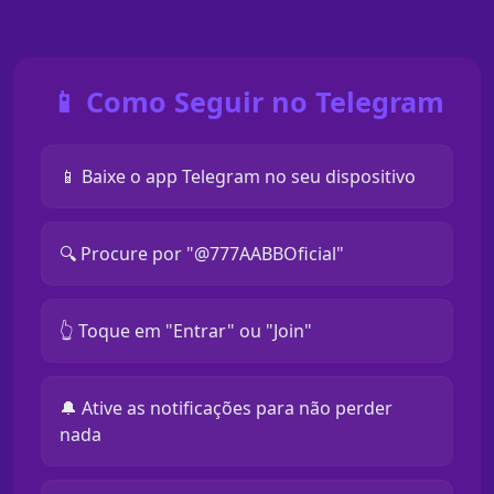
📱 Como Seguir no Telegram
📱 Baixe o app Telegram no seu dispositivo
🔍 Procure por "@777AABBOficial"
👆 Toque em "Entrar" ou "Join"
🔔 Ative as notificações para não perder
nada