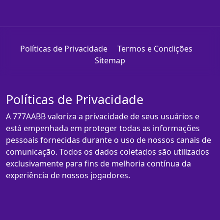
Políticas de Privacidade
Termos e Condições
Sitemap
Políticas de Privacidade
A 777AABB valoriza a privacidade de seus usuários e
está empenhada em proteger todas as informações
pessoais fornecidas durante o uso de nossos canais de
comunicação. Todos os dados coletados são utilizados
exclusivamente para fins de melhoria contínua da
experiência de nossos jogadores.