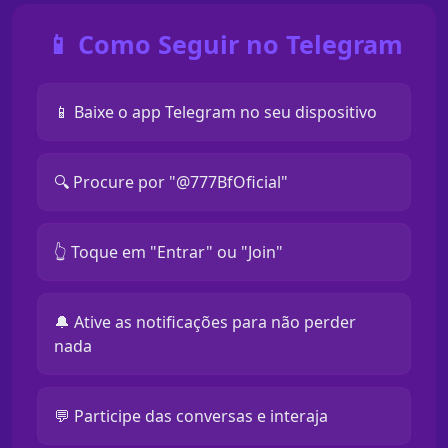
📱 Como Seguir no Telegram
📱 Baixe o app Telegram no seu dispositivo
🔍 Procure por "@777BfOficial"
👆 Toque em "Entrar" ou "Join"
🔔 Ative as notificações para não perder
nada
💬 Participe das conversas e interaja