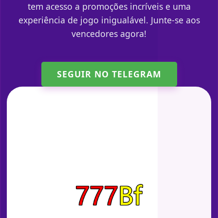
tem acesso a promoções incríveis e uma
experiência de jogo inigualável. Junte-se aos
vencedores agora!
SEGUIR NO TELEGRAM