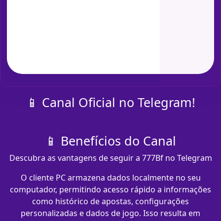
📱 Canal Oficial no Telegram!
📱 Benefícios do Canal
Descubra as vantagens de seguir a 777Bf no Telegram
O cliente PC armazena dados localmente no seu
computador, permitindo acesso rápido a informações
como histórico de apostas, configurações
personalizadas e dados de jogo. Isso resulta em