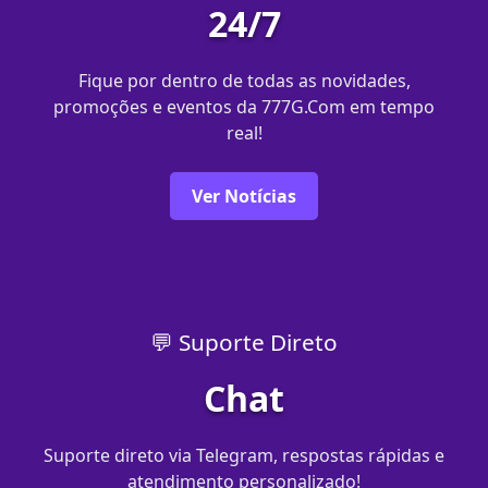
24/7
Fique por dentro de todas as novidades,
promoções e eventos da 777G.Com em tempo
real!
Ver Notícias
💬 Suporte Direto
Chat
Suporte direto via Telegram, respostas rápidas e
atendimento personalizado!