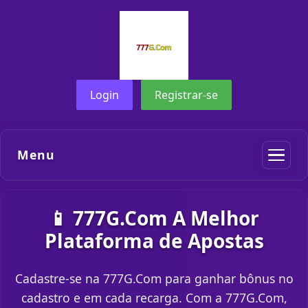
Login
Registrar-se
Menu
📱 777G.Com A Melhor
Plataforma de Apostas
Cadastre-se na 777G.Com para ganhar bônus no
cadastro e em cada recarga. Com a 777G.Com,