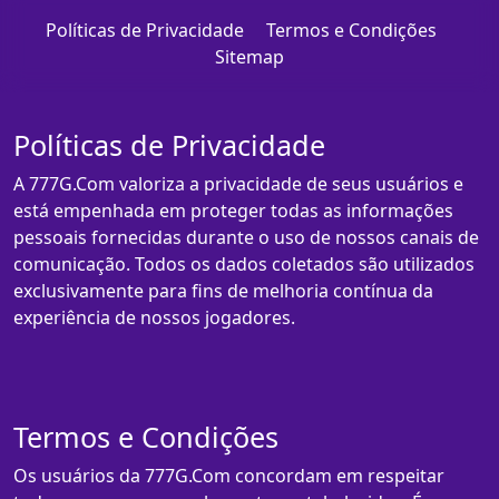
Políticas de Privacidade
Termos e Condições
Sitemap
Políticas de Privacidade
A 777G.Com valoriza a privacidade de seus usuários e
está empenhada em proteger todas as informações
pessoais fornecidas durante o uso de nossos canais de
comunicação. Todos os dados coletados são utilizados
exclusivamente para fins de melhoria contínua da
experiência de nossos jogadores.
Termos e Condições
Os usuários da 777G.Com concordam em respeitar