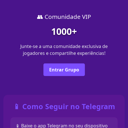
👥 Comunidade VIP
1000+
Junte-se a uma comunidade exclusiva de
jogadores e compartilhe experiências!
Entrar Grupo
📱 Como Seguir no Telegram
📱 Baixe o app Telegram no seu dispositivo