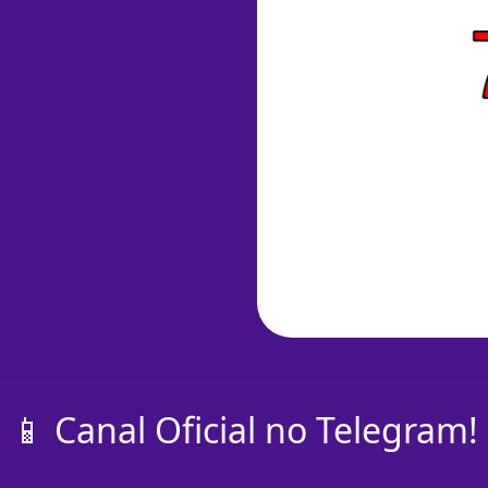
📱 Canal Oficial no Telegram!