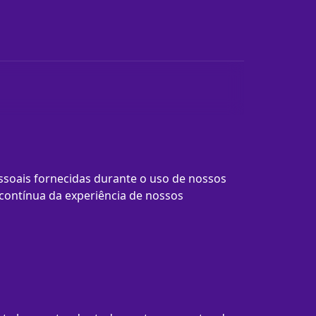
ssoais fornecidas durante o uso de nossos
 contínua da experiência de nossos