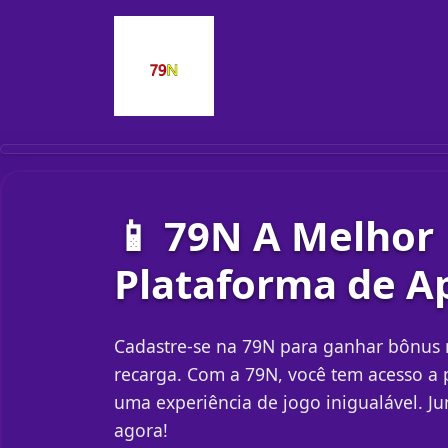
📱 79N A Melhor
Plataforma de A
Cadastre-se na 79N para ganhar bônus 
recarga. Com a 79N, você tem acesso a 
uma experiência de jogo inigualável. J
agora!