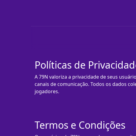
Políticas de Privacida
A 79N valoriza a privacidade de seus usuár
canais de comunicação. Todos os dados cole
jogadores.
Termos e Condições