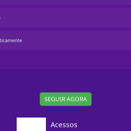
a
aticamente
SEGUIR AGORA
Acessos