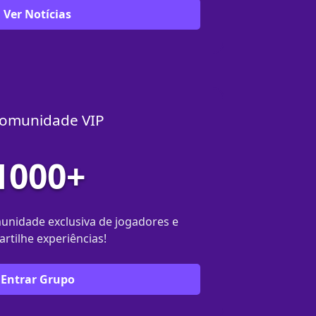
Ver Notícias
Comunidade VIP
1000+
unidade exclusiva de jogadores e
rtilhe experiências!
Entrar Grupo