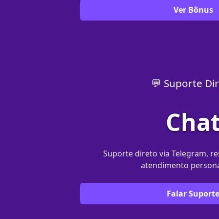
Ver Bônus
💬 Suporte Di
Cha
Suporte direto via Telegram, r
atendimento persona
Falar Suport