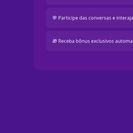
💬 Participe das conversas e interaj
🎁 Receba bônus exclusivos autom