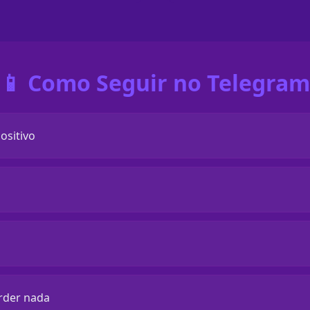
📱 Como Seguir no Telegram
ositivo
erder nada