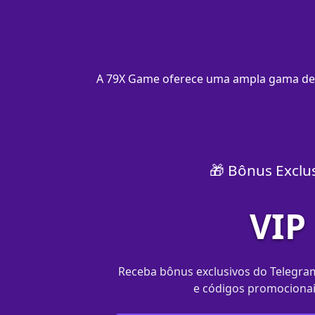
A 79X Game oferece uma ampla gama de jo
🎁 Bônus Exclu
VIP
Receba bônus exclusivos do Telegra
e códigos promocionai