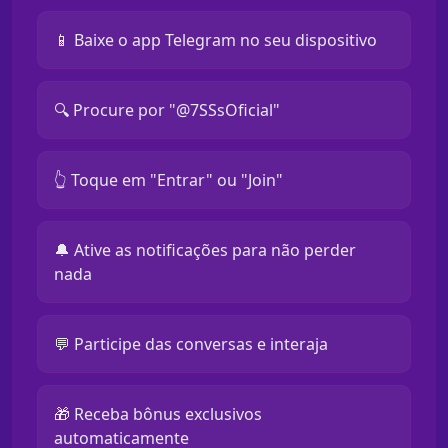
📱 Baixe o app Telegram no seu dispositivo
🔍 Procure por "@7SSsOficial"
👆 Toque em "Entrar" ou "Join"
🔔 Ative as notificações para não perder
nada
💬 Participe das conversas e interaja
🎁 Receba bônus exclusivos
automaticamente