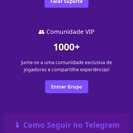
Falar Suporte
👥 Comunidade VIP
1000+
Junte-se a uma comunidade exclusiva de
jogadores e compartilhe experiências!
Entrar Grupo
📱 Como Seguir no Telegram