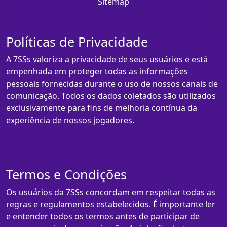
Sitemap
Políticas de Privacidade
A 7SSs valoriza a privacidade de seus usuários e está
empenhada em proteger todas as informações
pessoais fornecidas durante o uso de nossos canais de
comunicação. Todos os dados coletados são utilizados
exclusivamente para fins de melhoria contínua da
experiência de nossos jogadores.
Termos e Condições
Os usuários da 7SSs concordam em respeitar todas as
regras e regulamentos estabelecidos. É importante ler
e entender todos os termos antes de participar de