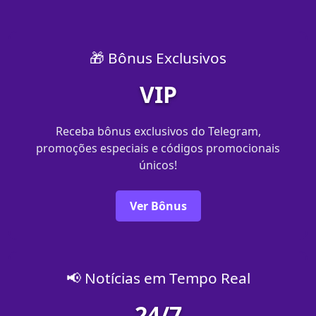
🎁 Bônus Exclusivos
VIP
Receba bônus exclusivos do Telegram,
promoções especiais e códigos promocionais
únicos!
Ver Bônus
📢 Notícias em Tempo Real
24/7